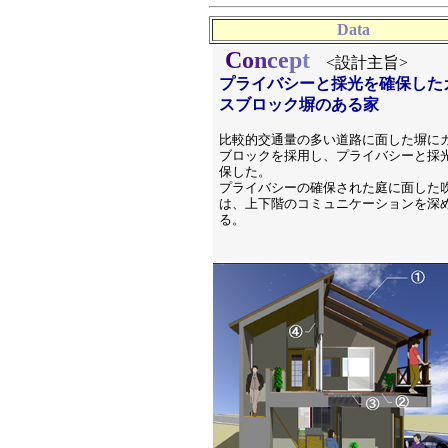
Data
C
o
n
c
e
p
t
<設計主旨>
プライバシーと採光を確保した
スブロック塀のある家
比較的交通量の多い道路に面した塀に
ブロックを採用し、プライバシーと採
保した。
プライバシーの確保された庭に面した
は、上下階のコミュニケーションを深
る。