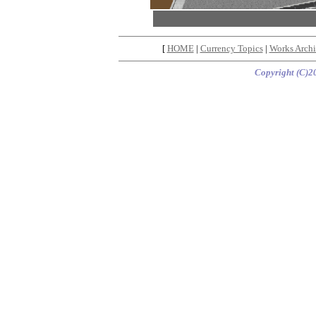
[
HOME
|
Currency Topics
|
Works Archi
Copyright (C)20