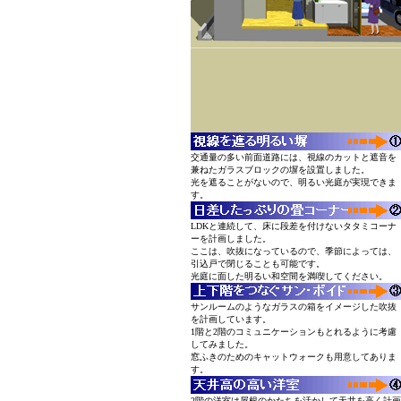
交通量の多い前面道路には、視線のカットと遮音を
兼ねたガラスブロックの塀を設置しました。
光を遮ることがないので、明るい光庭が実現できま
す。
LDKと連続して、床に段差を付けないタタミコーナ
ーを計画しました。
ここは、吹抜になっているので、季節によっては、
引込戸で閉じることも可能です。
光庭に面した明るい和空間を満喫してください。
サンルームのようなガラスの箱をイメージした吹抜
を計画しています。
1階と2階のコミュニケーションもとれるように考慮
してみました。
窓ふきのためのキャットウォークも用意してありま
す。
2階の洋室は屋根のかたちを活かして天井を高く計画